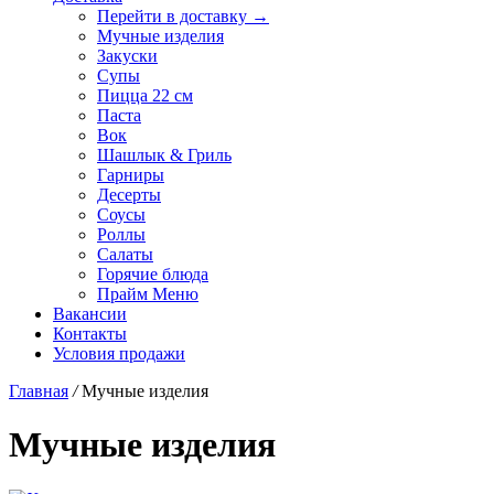
Перейти в доставку →
Мучные изделия
Закуски
Супы
Пицца 22 см
Паста
Вок
Шашлык & Гриль
Гарниры
Десерты
Соусы
Роллы
Салаты
Горячие блюда
Прайм Меню
Вакансии
Контакты
Условия продажи
Главная
/
Мучные изделия
Мучные изделия