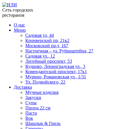
Сеть городских
ресторанов
О нас
Меню
Садовая ул, 44
Кронверский пр, 21к2
Московский пр-т, 167
Настоечная – ул. Рубинштейна, 27
Садовая ул., 12
Литейный проспект, 53
Кудрово, Ленинградская ул., 3
Комендантский проспект, 17к1
Мурино, Романовская ул., 1/31
Ул. Подвойского, 22
Доставка
Мучные изделия
Закуски
Супы
Пицца 22 см
Паста
Вок
Шашлык & Гриль
Гарниры