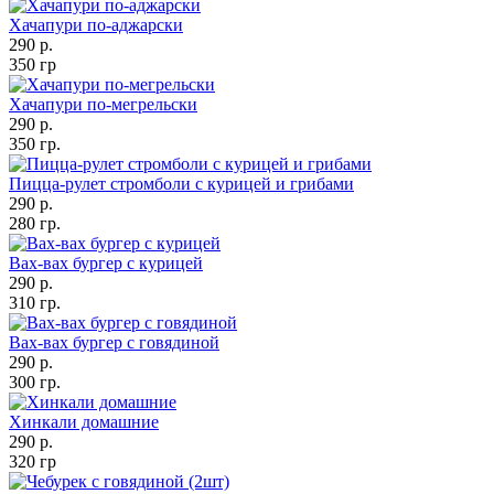
Хачапури по-аджарски
290 р.
350 гр
Хачапури по-мегрельски
290 р.
350 гр.
Пицца-рулет стромболи с курицей и грибами
290 р.
280 гр.
Вах-вах бургер с курицей
290 р.
310 гр.
Вах-вах бургер с говядиной
290 р.
300 гр.
Хинкали домашние
290 р.
320 гр