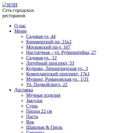
Сеть городских
ресторанов
О нас
Меню
Садовая ул, 44
Кронверский пр, 21к2
Московский пр-т, 167
Настоечная – ул. Рубинштейна, 27
Садовая ул., 12
Литейный проспект, 53
Кудрово, Ленинградская ул., 3
Комендантский проспект, 17к1
Мурино, Романовская ул., 1/31
Ул. Подвойского, 22
Доставка
Мучные изделия
Закуски
Супы
Пицца 22 см
Паста
Вок
Шашлык & Гриль
Гарниры