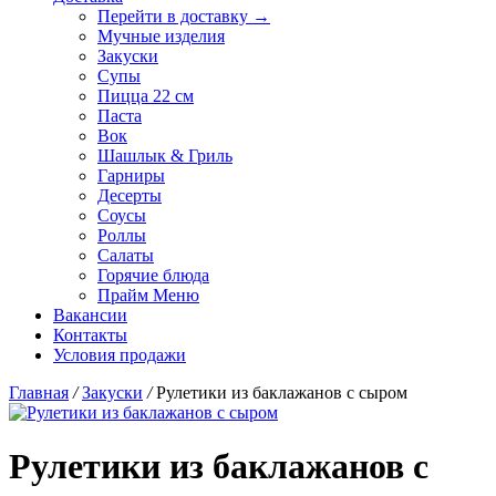
Перейти в доставку →
Мучные изделия
Закуски
Супы
Пицца 22 см
Паста
Вок
Шашлык & Гриль
Гарниры
Десерты
Соусы
Роллы
Салаты
Горячие блюда
Прайм Меню
Вакансии
Контакты
Условия продажи
Главная
/
Закуски
/
Рулетики из баклажанов с сыром
Рулетики из баклажанов с