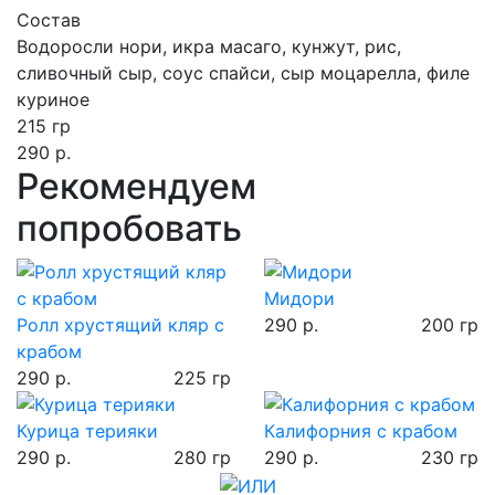
Состав
Водоросли нори, икра масаго, кунжут, рис,
сливочный сыр, соус спайси, сыр моцарелла, филе
куриное
215 гр
290 р.
Рекомендуем
попробовать
Мидори
Ролл хрустящий кляр с
290 р.
200 гр
крабом
290 р.
225 гр
Курица терияки
Калифорния с крабом
290 р.
280 гр
290 р.
230 гр